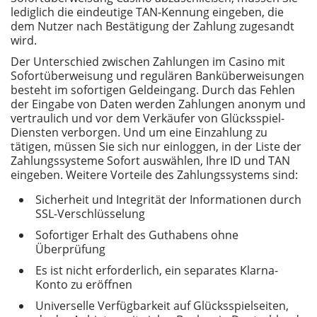
lediglich die eindeutige TAN-Kennung eingeben, die
dem Nutzer nach Bestätigung der Zahlung zugesandt
wird.
Der Unterschied zwischen Zahlungen im Casino mit
Sofortüberweisung und regulären Banküberweisungen
besteht im sofortigen Geldeingang. Durch das Fehlen
der Eingabe von Daten werden Zahlungen anonym und
vertraulich und vor dem Verkäufer von Glücksspiel-
Diensten verborgen. Und um eine Einzahlung zu
tätigen, müssen Sie sich nur einloggen, in der Liste der
Zahlungssysteme Sofort auswählen, Ihre ID und TAN
eingeben. Weitere Vorteile des Zahlungssystems sind:
Sicherheit und Integrität der Informationen durch
SSL-Verschlüsselung
Sofortiger Erhalt des Guthabens ohne
Überprüfung
Es ist nicht erforderlich, ein separates Klarna-
Konto zu eröffnen
Universelle Verfügbarkeit auf Glücksspielseiten,