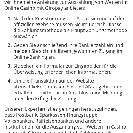
wir Ihnen eine Anleitung zur Auszahlung von Wetten im
Online Casino mit Giropay anbieten:
Nach der Registrierung und Autorisierung auf der
offiziellen Website müssen Sie im Bereich „Kasse“
die Zahlungsmethode als Haupt Zahlungsmethode
auswählen.
Geben Sie anschließend Ihre Bankleitzahl ein und
melden Sie sich mit Ihrem gewohnten Zugang im
Online-Banking an.
Sie sehen ein Formular zur Eingabe der für die
Überweisung erforderlichen Informationen.
Um die Transaktion auf der Website
abzuschließen, müssen Sie die TAN angeben und
erhalten unmittelbar im Anschluss eine Meldung
über den Erfolg der Zahlung.
Unseren Experten ist es gelungen herauszufinden,
dass Postbank, Sparkassen-Finanzgruppe,
Volksbanken, Raiffeisenbanken und andere
Institutionen für die Auszahlung von Wetten im Casino
online mit Giropay geeignet sind. Zahlungen mit