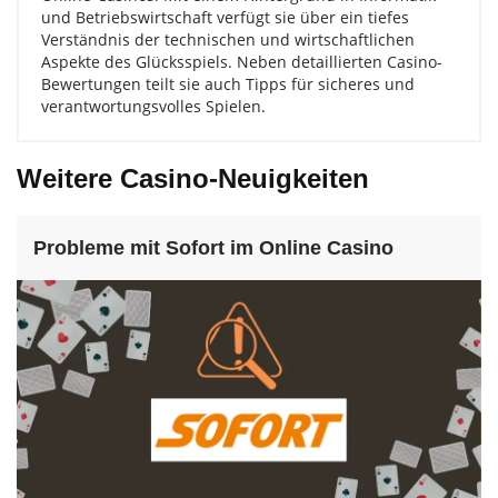
und Betriebswirtschaft verfügt sie über ein tiefes
Verständnis der technischen und wirtschaftlichen
Aspekte des Glücksspiels. Neben detaillierten Casino-
Bewertungen teilt sie auch Tipps für sicheres und
verantwortungsvolles Spielen.
Weitere Casino-Neuigkeiten
Probleme mit Sofort im Online Casino