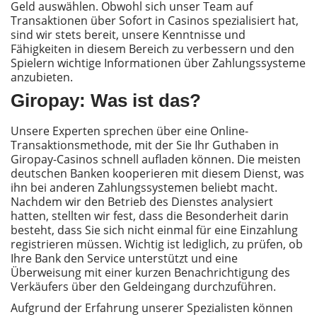
Geld auswählen. Obwohl sich unser Team auf
Transaktionen über Sofort in Casinos spezialisiert hat,
sind wir stets bereit, unsere Kenntnisse und
Fähigkeiten in diesem Bereich zu verbessern und den
Spielern wichtige Informationen über Zahlungssysteme
anzubieten.
Giropay: Was ist das?
Unsere Experten sprechen über eine Online-
Transaktionsmethode, mit der Sie Ihr Guthaben in
Giropay-Casinos schnell aufladen können. Die meisten
deutschen Banken kooperieren mit diesem Dienst, was
ihn bei anderen Zahlungssystemen beliebt macht.
Nachdem wir den Betrieb des Dienstes analysiert
hatten, stellten wir fest, dass die Besonderheit darin
besteht, dass Sie sich nicht einmal für eine Einzahlung
registrieren müssen. Wichtig ist lediglich, zu prüfen, ob
Ihre Bank den Service unterstützt und eine
Überweisung mit einer kurzen Benachrichtigung des
Verkäufers über den Geldeingang durchzuführen.
Aufgrund der Erfahrung unserer Spezialisten können