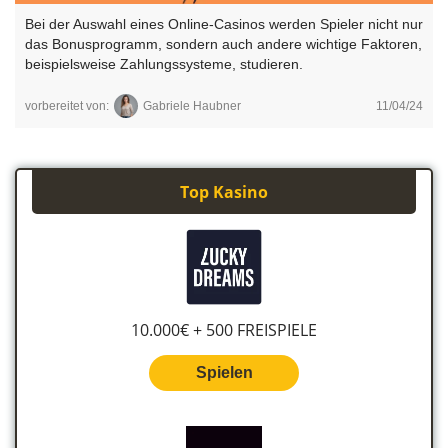
Bei der Auswahl eines Online-Casinos werden Spieler nicht nur
das Bonusprogramm, sondern auch andere wichtige Faktoren,
beispielsweise Zahlungssysteme, studieren.
vorbereitet von:
Gabriele Haubner
11/04/24
Top Kasino
10.000€ + 500 FREISPIELE
Spielen