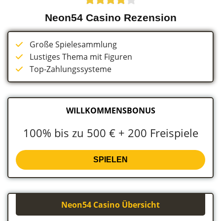
Neon54 Casino Rezension
Große Spielesammlung
Lustiges Thema mit Figuren
Top-Zahlungssysteme
WILLKOMMENSBONUS
100% bis zu 500 € + 200 Freispiele
SPIELEN
Neon54 Casino Übersicht