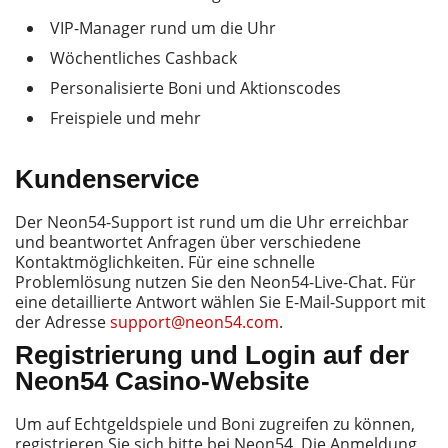
VIP-Manager rund um die Uhr
Wöchentliches Cashback
Personalisierte Boni und Aktionscodes
Freispiele und mehr
Kundenservice
Der Neon54-Support ist rund um die Uhr erreichbar
und beantwortet Anfragen über verschiedene
Kontaktmöglichkeiten. Für eine schnelle
Problemlösung nutzen Sie den Neon54-Live-Chat. Für
eine detaillierte Antwort wählen Sie E-Mail-Support mit
der Adresse
support@neon54.com
.
Registrierung und Login auf der
Neon54 Casino-Website
Um auf Echtgeldspiele und Boni zugreifen zu können,
registrieren Sie sich bitte bei Neon54. Die Anmeldung