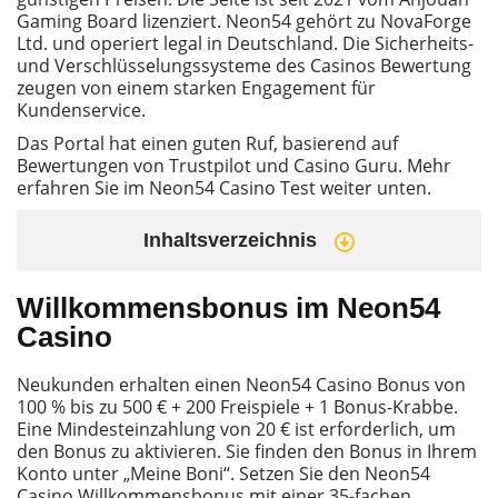
Gaming Board lizenziert. Neon54 gehört zu NovaForge
Ltd. und operiert legal in Deutschland. Die Sicherheits-
und Verschlüsselungssysteme des Casinos Bewertung
zeugen von einem starken Engagement für
Kundenservice.
Das Portal hat einen guten Ruf, basierend auf
Bewertungen von Trustpilot und Casino Guru. Mehr
erfahren Sie im Neon54 Casino Test weiter unten.
Inhaltsverzeichnis
Willkommensbonus im Neon54
Willkommensbonus
Casino
Spiele
Neukunden erhalten einen Neon54 Casino Bonus von
100 % bis zu 500 € + 200 Freispiele + 1 Bonus-Krabbe.
Eine Mindesteinzahlung von 20 € ist erforderlich, um
Zahlungsmethoden
den Bonus zu aktivieren. Sie finden den Bonus in Ihrem
Konto unter „Meine Boni“. Setzen Sie den Neon54
Website und App
Casino Willkommensbonus mit einer 35-fachen