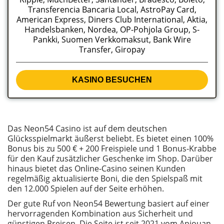
Transferencia Bancaria Local, AstroPay Card,
American Express, Diners Club International, Aktia,
Handelsbanken, Nordea, OP-Pohjola Group, S-
Pankki, Suomen Verkkomaksut, Bank Wire
Transfer, Giropay
KASINO BESUCHEN
Das Neon54 Casino ist auf dem deutschen
Glücksspielmarkt äußerst beliebt. Es bietet einen 100%
Bonus bis zu 500 € + 200 Freispiele und 1 Bonus-Krabbe
für den Kauf zusätzlicher Geschenke im Shop. Darüber
hinaus bietet das Online-Casino seinen Kunden
regelmäßig aktualisierte Boni, die den Spielspaß mit
den 12.000 Spielen auf der Seite erhöhen.
Der gute Ruf von Neon54 Bewertung basiert auf einer
hervorragenden Kombination aus Sicherheit und
günstigen Preisen. Die Seite ist seit 2021 vom Anjouan