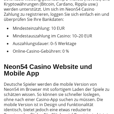
Kryptowährungen (Bitcoin, Cardano, Rippla usw.)
werden unterstützt. Um sich im Neon54 Casino
Zahlung zu registrieren, loggen Sie sich einfach ein und
überprüfen Sie Ihre Bankdaten:
Mindesteinzahlung: 10 EUR
Mindestauszahlung im Casino: 10–20 EUR
Auszahlungsdauer: 0–5 Werktage
Online-Casino-Gebühren: 0 %
Neon54 Casino Website und
Mobile App
Deutsche Spieler werden die mobile Version von
Neon54 im Browser mit sofortigem Laden der Spiele zu
schätzen wissen. So können sie schneller loslegen,
ohne nach einer Casino-App suchen zu müssen. Die
mobile Version ist in Design und Funktionalität
identisch, bietet jedoch eine etwas reduzierte